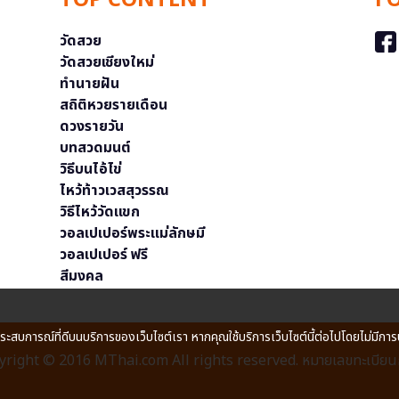
TOP CONTENT
F
วัดสวย
วัดสวยเชียงใหม่
ทำนายฝัน
สถิติหวยรายเดือน
ดวงรายวัน
บทสวดมนต์
วิธีบนไอ้ไข่
ไหว้ท้าวเวสสุวรรณ
วิธีไหว้วัดแขก
วอลเปเปอร์พระแม่ลักษมี
วอลเปเปอร์ ฟรี
สีมงคล
ประสบการณ์ที่ดีบนบริการของเว็บไซต์เรา หากคุณใช้บริการเว็บไซต์นี้ต่อไปโดยไม่มีการ
right © 2016 MThai.com All rights reserved. หมายเลขทะเบียนก