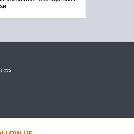
โรค
ริมดวง