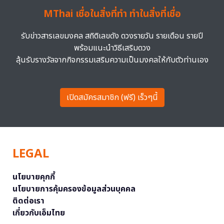
MThai เชื่อในสิ่งที่ทำ ทำในสิ่งที่เชื่อ
รับข่าวสารเลขมงคล สถิติเลขดัง ดวงรายวัน รายเดือน รายปี
พร้อมแนะนำวิธีเสริมดวง
ลุ้นรับรางวัลจากกิจกรรมเสริมความเป็นมงคลให้กับตัวท่านเอง
เปิดสมัครสมาชิก (ฟรี) เร็วๆนี้
LEGAL
นโยบายคุกกี้
นโยบายการคุ้มครองข้อมูลส่วนบุคคล
ติดต่อเรา
เกี่ยวกับเอ็มไทย