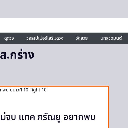
ดูดวง
วอลเปเปอร์เสริมดวง
วัดสวย
บทสวดมนต์
ส.กร่าง
งไม่จบ แทค ภรัณยู อยากพบ