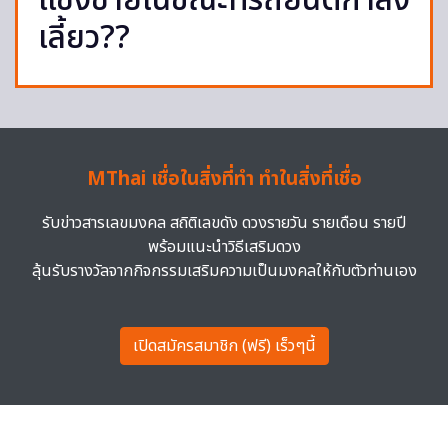
แซงซ้ายในขณะที่รถยนต์กำลัง
เลี้ยว??
MThai เชื่อในสิ่งที่ทำ ทำในสิ่งที่เชื่อ
รับข่าวสารเลขมงคล สถิติเลขดัง ดวงรายวัน รายเดือน รายปี
พร้อมแนะนำวิธีเสริมดวง
ลุ้นรับรางวัลจากกิจกรรมเสริมความเป็นมงคลให้กับตัวท่านเอง
เปิดสมัครสมาชิก (ฟรี) เร็วๆนี้