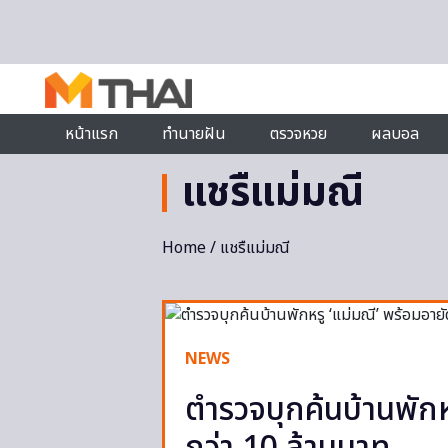
Skip to content
หน้าแรก
ทำนายฝัน
ตรวจหวย
ผลบอล
แชรืแม่มณี
Home
/ แชรืแม่มณี
NEWS
ตำรวจบุกค้นบ้านพักห