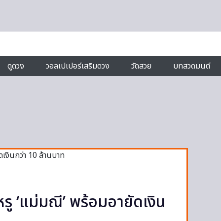
ดูดวง
วอลเปเปอร์เสริมดวง
วัดสวย
บทสวดมนต์
รู ‘แม่มณี’ พร้อมอายัดเงิน