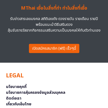
MThai เชื่อในสิ่งที่ทำ ทำในสิ่งที่เชื่อ
รับข่าวสารเลขมงคล สถิติเลขดัง ดวงรายวัน รายเดือน รายปี
พร้อมแนะนำวิธีเสริมดวง
ลุ้นรับรางวัลจากกิจกรรมเสริมความเป็นมงคลให้กับตัวท่านเอง
เปิดสมัครสมาชิก (ฟรี) เร็วๆนี้
LEGAL
นโยบายคุกกี้
นโยบายการคุ้มครองข้อมูลส่วนบุคคล
ติดต่อเรา
เกี่ยวกับเอ็มไทย