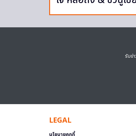
ใจ หลี่อี้ถง & ชวีฉู่เซี
รับข่
LEGAL
นโยบายคุกกี้