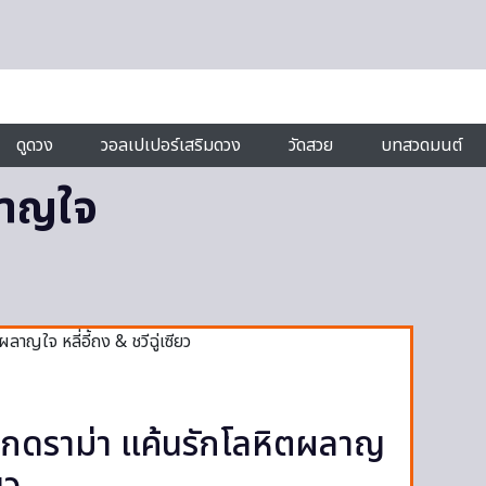
ดูดวง
วอลเปเปอร์เสริมดวง
วัดสวย
บทสวดมนต์
ลาญใจ
ติกดราม่า แค้นรักโลหิตผลาญ