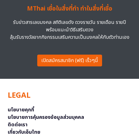
MThai เชื่อในสิ่งที่ทำ ทำในสิ่งที่เชื่อ
รับข่าวสารเลขมงคล สถิติเลขดัง ดวงรายวัน รายเดือน รายปี
พร้อมแนะนำวิธีเสริมดวง
ลุ้นรับรางวัลจากกิจกรรมเสริมความเป็นมงคลให้กับตัวท่านเอง
เปิดสมัครสมาชิก (ฟรี) เร็วๆนี้
LEGAL
นโยบายคุกกี้
นโยบายการคุ้มครองข้อมูลส่วนบุคคล
ติดต่อเรา
เกี่ยวกับเอ็มไทย