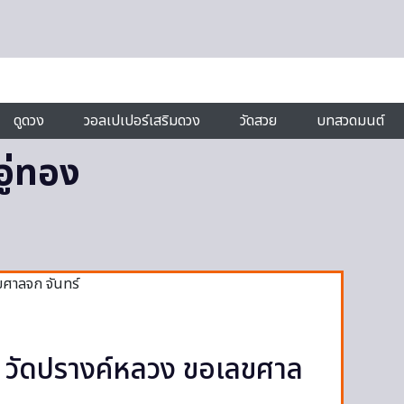
ดูดวง
วอลเปเปอร์เสริมดวง
วัดสวย
บทสวดมนต์
ู่ทอง
 วัดปรางค์หลวง ขอเลขศาล