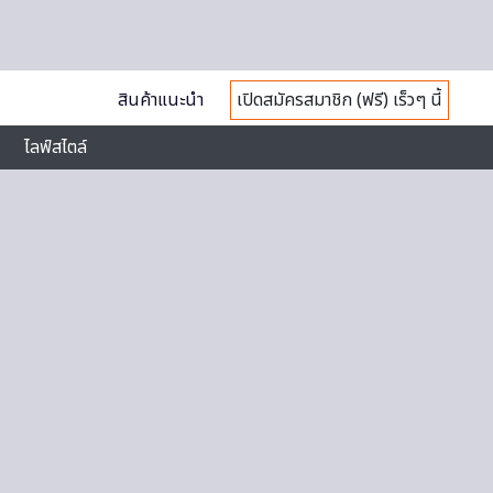
สินค้าแนะนำ
เปิดสมัครสมาชิก (ฟรี) เร็วๆ นี้
ไลฟ์สไตล์