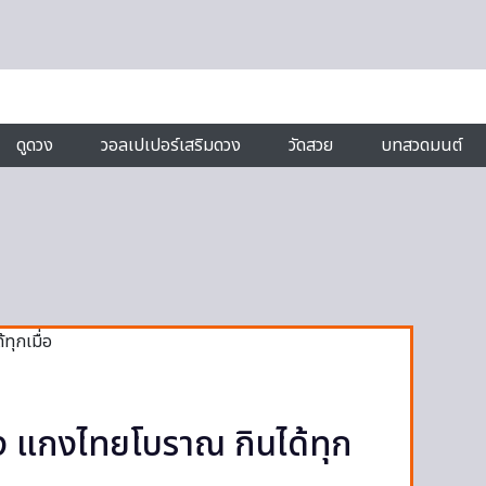
ดูดวง
วอลเปเปอร์เสริมดวง
วัดสวย
บทสวดมนต์
ง แกงไทยโบราณ กินได้ทุก