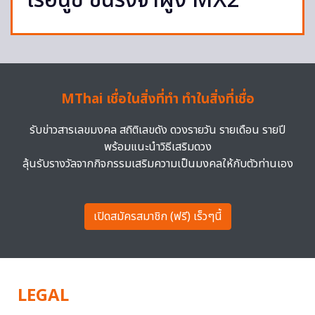
เรอนูซ์ ขึ้นรั้งจ่าฝูง MX2
MThai เชื่อในสิ่งที่ทำ ทำในสิ่งที่เชื่อ
รับข่าวสารเลขมงคล สถิติเลขดัง ดวงรายวัน รายเดือน รายปี
พร้อมแนะนำวิธีเสริมดวง
ลุ้นรับรางวัลจากกิจกรรมเสริมความเป็นมงคลให้กับตัวท่านเอง
เปิดสมัครสมาชิก (ฟรี) เร็วๆนี้
LEGAL