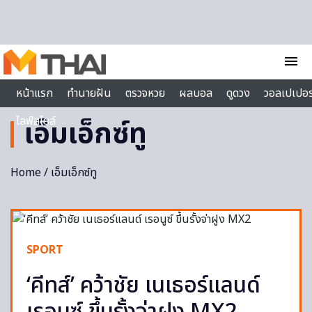
Skip to content
menu
หน้าแรก
ทำนายฝัน
ตรวจหวย
ผลบอล
ดูดวง
วอลเปเปอร
ไลฟ์สไตล์
เอ็มเอ็กซ์ทู
Home
/ เอ็มเอ็กซ์ทู
SPORT
‘คีทส์’ คว้าชัย เนเธอร์แลนด์