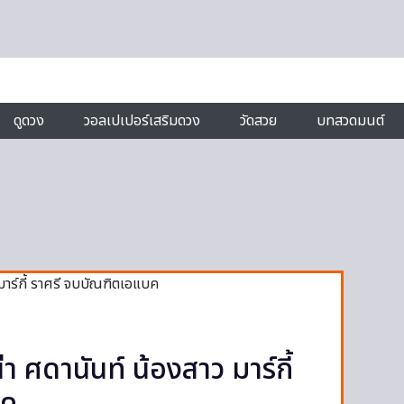
ดูดวง
วอลเปเปอร์เสริมดวง
วัดสวย
บทสวดมนต์
า ศดานันท์ น้องสาว มาร์กี้