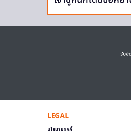
เจ้าชู้หนักโดนขอหย่า
รับข่
LEGAL
นโยบายคุกกี้