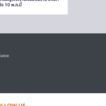
ึง 10 พ.ค.นี้
ริมดวง