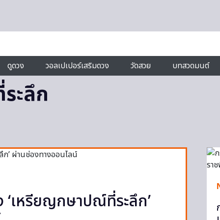
ดูดวง
วอลเปเปอร์เสริมดวง
วัดสวย
บทสวดมนต์
่ระลึก
 ‘เหรียญกษาปณ์ที่ระลึก’