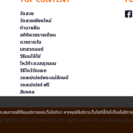
TOP CONTENT
F
วัดสวย
วัดสวยเชียงใหม่
ทำนายฝัน
สถิติหวยรายเดือน
ดวงรายวัน
บทสวดมนต์
วิธีบนไอ้ไข่
ไหว้ท้าวเวสสุวรรณ
วิธีไหว้วัดแขก
วอลเปเปอร์พระแม่ลักษมี
วอลเปเปอร์ ฟรี
สีมงคล
ประสบการณ์ที่ดีบนบริการของเว็บไซต์เรา หากคุณใช้บริการเว็บไซต์นี้ต่อไปโดยไม่มีการ
right © 2016 MThai.com All rights reserved. หมายเลขทะเบียนก