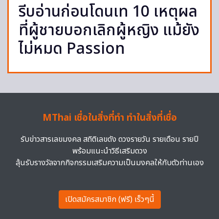
รีบอ่านก่อนโดนเท 10 เหตุผล
ที่ผู้ชายบอกเลิกผู้หญิง แม้ยัง
ไม่หมด Passion
MThai เชื่อในสิ่งที่ทำ ทำในสิ่งที่เชื่อ
รับข่าวสารเลขมงคล สถิติเลขดัง ดวงรายวัน รายเดือน รายปี
พร้อมแนะนำวิธีเสริมดวง
ลุ้นรับรางวัลจากกิจกรรมเสริมความเป็นมงคลให้กับตัวท่านเอง
เปิดสมัครสมาชิก (ฟรี) เร็วๆนี้