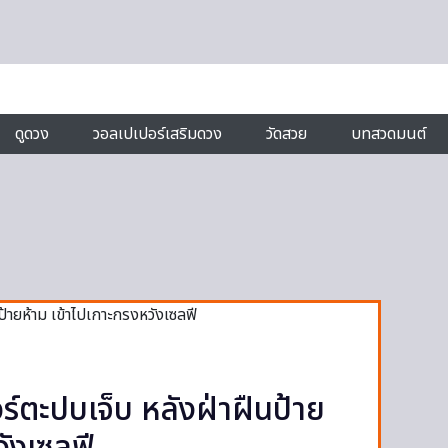
ดูดวง
วอลเปเปอร์เสริมดวง
วัดสวย
บทสวดมนต์
ร์ตะปบเจ็บ หลังฝ่าฝืนป้าย