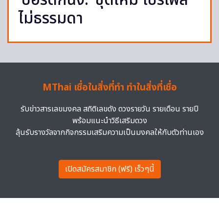
‘บอร์ดกนง.’ ชุดใหม่ โปรไฟล์
ไม่ธรรมดา
MThai เชื่อในสิ่งที่ทำ ทำในสิ่งที่เชื่อ
รับข่าวสารเลขมงคล สถิติเลขดัง ดวงรายวัน รายเดือน รายปี
พร้อมแนะนำวิธีเสริมดวง
ลุ้นรับรางวัลจากกิจกรรมเสริมความเป็นมงคลให้กับตัวท่านเอง
เปิดสมัครสมาชิก (ฟรี) เร็วๆนี้