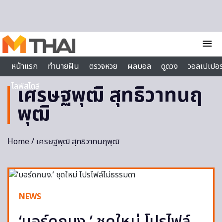
Skip to content
menu
หน้าแรก
ทำนายฝัน
ตรวจหวย
ผลบอล
ดูดวง
วอลเปเปอร
ไลฟ์สไตล์
เศรษฐพุฒิ สุทธิวาทนฤ
พุฒิ
Home
/ เศรษฐพุฒิ สุทธิวาทนฤพุฒิ
NEWS