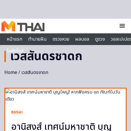
Skip to content
menu
หน้าแรก
ทำนายฝัน
ตรวจหวย
ผลบอล
ดูดวง
วอลเปเปอร
ไลฟ์สไตล์
เวสสันดรชาดก
Home
/ เวสสันดรชาดก
ธรรมะ
อานิสงส์ เทศน์มหาชาติ บุญ