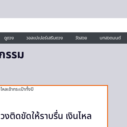
ดูดวง
วอลเปเปอร์เสริมดวง
วัดสวย
บทสวดมนต์
ากรรม
งติดขัดให้ราบรื่น เงินไหล