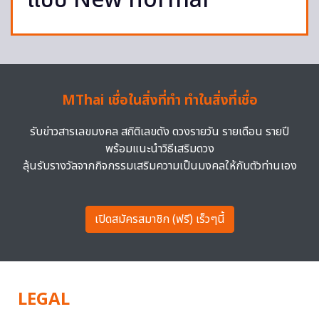
แบบ New normal
MThai เชื่อในสิ่งที่ทำ ทำในสิ่งที่เชื่อ
รับข่าวสารเลขมงคล สถิติเลขดัง ดวงรายวัน รายเดือน รายปี
พร้อมแนะนำวิธีเสริมดวง
ลุ้นรับรางวัลจากกิจกรรมเสริมความเป็นมงคลให้กับตัวท่านเอง
เปิดสมัครสมาชิก (ฟรี) เร็วๆนี้
LEGAL