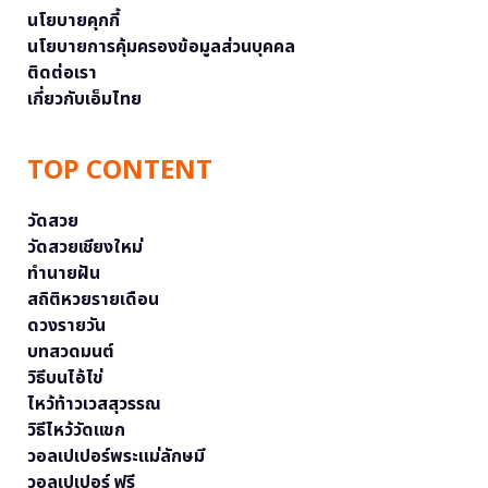
นโยบายคุกกี้
นโยบายการคุ้มครองข้อมูลส่วนบุคคล
ติดต่อเรา
เกี่ยวกับเอ็มไทย
TOP CONTENT
วัดสวย
วัดสวยเชียงใหม่
ทำนายฝัน
สถิติหวยรายเดือน
ดวงรายวัน
บทสวดมนต์
วิธีบนไอ้ไข่
ไหว้ท้าวเวสสุวรรณ
วิธีไหว้วัดแขก
วอลเปเปอร์พระแม่ลักษมี
วอลเปเปอร์ ฟรี