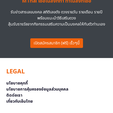
MThai เชื่อในสิ่งที่ทำ ทำในสิ่งที่เชื่อ
รับข่าวสารเลขมงคล สถิติเลขดัง ดวงรายวัน รายเดือน รายปี
พร้อมแนะนำวิธีเสริมดวง
ลุ้นรับรางวัลจากกิจกรรมเสริมความเป็นมงคลให้กับตัวท่านเอง
เปิดสมัครสมาชิก (ฟรี) เร็วๆนี้
LEGAL
นโยบายคุกกี้
นโยบายการคุ้มครองข้อมูลส่วนบุคคล
ติดต่อเรา
เกี่ยวกับเอ็มไทย