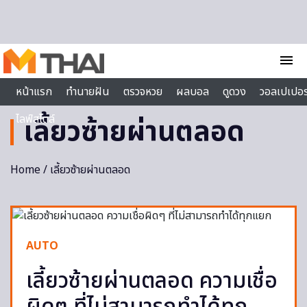
Skip to content
menu
หน้าแรก
ทำนายฝัน
ตรวจหวย
ผลบอล
ดูดวง
วอลเปเปอร
ไลฟ์สไตล์
เลี้ยวซ้ายผ่านตลอด
Home
/ เลี้ยวซ้ายผ่านตลอด
AUTO
เลี้ยวซ้ายผ่านตลอด ความเชื่อ