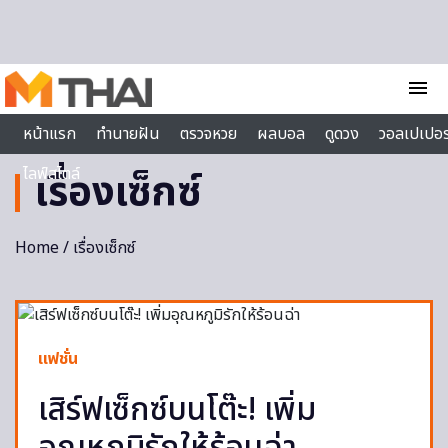
Skip to content
menu
หน้าแรก
ทำนายฝัน
ตรวจหวย
ผลบอล
ดูดวง
วอลเปเปอร
ไลฟ์สไตล์
เรื่องเซ็กซ์
Home
/ เรื่องเซ็กซ์
แฟชั่น
เสิร์ฟเซ็กซ์บนโต๊ะ! เพิ่ม