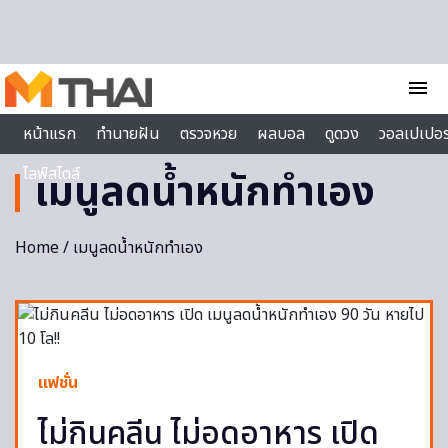
Skip to content
menu
หน้าแรก
ทำนายฝัน
ตรวจหวย
ผลบอล
ดูดวง
วอลเปเปอร
ไลฟ์สไตล์
เมนูลดน้ำหนักทำเอง
Home
/ เมนูลดน้ำหนักทำเอง
แฟชั่น
ไม่กินคลีน ไม่อดอาหาร เปิด