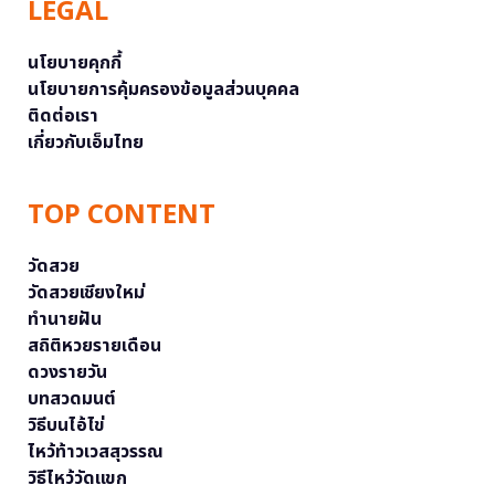
LEGAL
นโยบายคุกกี้
นโยบายการคุ้มครองข้อมูลส่วนบุคคล
ติดต่อเรา
เกี่ยวกับเอ็มไทย
TOP CONTENT
วัดสวย
วัดสวยเชียงใหม่
ทำนายฝัน
สถิติหวยรายเดือน
ดวงรายวัน
บทสวดมนต์
วิธีบนไอ้ไข่
ไหว้ท้าวเวสสุวรรณ
วิธีไหว้วัดแขก