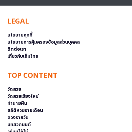
LEGAL
นโยบายคุกกี้
นโยบายการคุ้มครองข้อมูลส่วนบุคคล
ติดต่อเรา
เกี่ยวกับเอ็มไทย
TOP CONTENT
วัดสวย
วัดสวยเชียงใหม่
ทำนายฝัน
สถิติหวยรายเดือน
ดวงรายวัน
บทสวดมนต์
วิธีบนไอ้ไข่