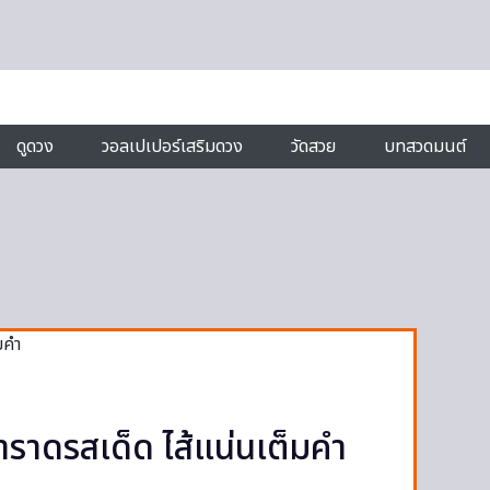
ดูดวง
วอลเปเปอร์เสริมดวง
วัดสวย
บทสวดมนต์
น้ำราดรสเด็ด ไส้แน่นเต็มคำ