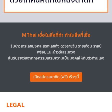
ด้วยเทคนิคแก้ไขหนังตาตก
MThai เชื่อในสิ่งที่ทำ ทำในสิ่งที่เชื่อ
รับข่าวสารเลขมงคล สถิติเลขดัง ดวงรายวัน รายเดือน รายปี
พร้อมแนะนำวิธีเสริมดวง
ลุ้นรับรางวัลจากกิจกรรมเสริมความเป็นมงคลให้กับตัวท่านเอง
เปิดสมัครสมาชิก (ฟรี) เร็วๆนี้
LEGAL