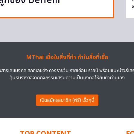
ลูกของ Benelli
MThai เชื่อในสิ่งที่ทำ ทำในสิ่งที่เชื่อ
าวสารเลขมงคล สถิติเลขดัง ดวงรายวัน รายเดือน รายปี พร้อมแนะนำวิธีเส
ลุ้นรับรางวัลจากกิจกรรมเสริมความเป็นมงคลให้กับตัวท่านเอง
เปิดสมัครสมาชิก (ฟรี) เร็วๆนี้