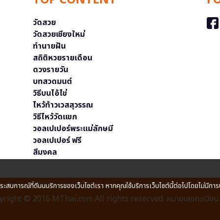
TOP CONTENT
F
วัดสวย
วัดสวยเชียงใหม่
ทำนายฝัน
สถิติหวยรายเดือน
ดวงรายวัน
บทสวดมนต์
วิธีบนไอ้ไข่
ไหว้ท้าวเวสสุวรรณ
วิธีไหว้วัดแขก
วอลเปเปอร์พระแม่ลักษมี
วอลเปเปอร์ ฟรี
สีมงคล
ประสบการณ์ที่ดีบนบริการของเว็บไซต์เรา หากคุณใช้บริการเว็บไซต์นี้ต่อไปโดยไม่มีการ
right © 2016 MThai.com All rights reserved. หมายเลขทะเบียนก