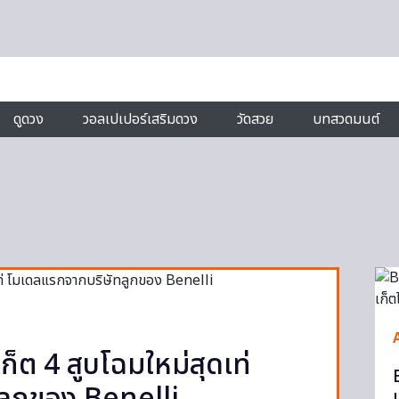
ดูดวง
วอลเปเปอร์เสริมดวง
วัดสวย
บทสวดมนต์
็ต 4 สูบโฉมใหม่สุดเท่