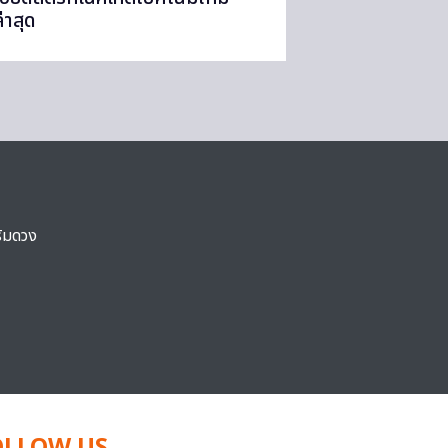
ล่าสุด
ริมดวง