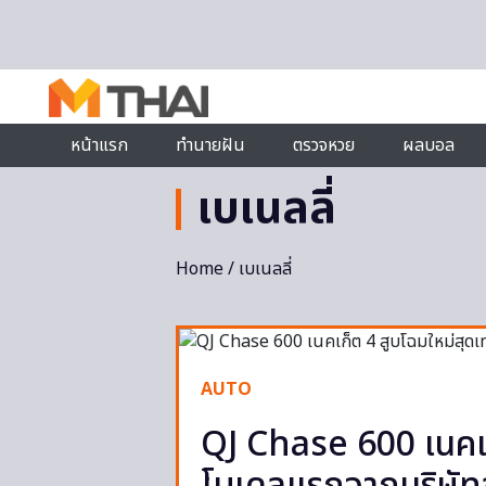
Skip to content
หน้าแรก
ทำนายฝัน
ตรวจหวย
ผลบอล
เบเนลลี่
Home
/ เบเนลลี่
AUTO
QJ Chase 600 เนคเก