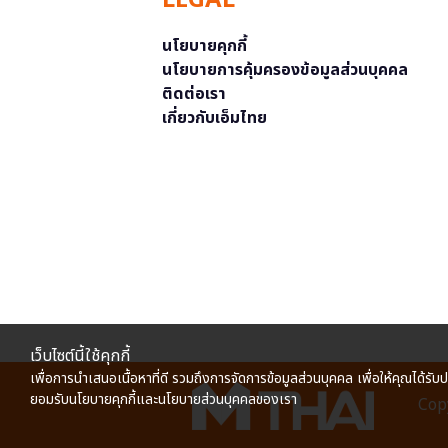
LEGAL
นโยบายคุกกี้
นโยบายการคุ้มครองข้อมูลส่วนบุคคล
ติดต่อเรา
เกี่ยวกับเอ็มไทย
เว็บไซต์นี้ใช้คุกกี้
เพื่อการนำเสนอเนื้อหาที่ดี รวมถึงการจัดการข้อมูลส่วนบุคคล เพื่อให้คุณได้รับ
ยอมรับนโยบายคุกกี้และนโยบายส่วนบุคคลของเรา
Copy