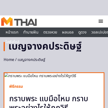
Skip to content
menu
หน้าแรก
ทำนายฝัน
ตรวจหวย
ผลบอล
ดูดวง
วอลเปเปอร
ไลฟ์สไตล์
เบญจางคประดิษฐ์
Home
/ เบญจางคประดิษฐ์
พิธีกรรม
กราบพระ แบมือไหม กราบ