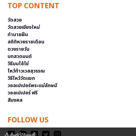
TOP CONTENT
วัดสวย
วัดสวยเชียงใหม่
ทำนายฝัน
สถิติหวยรายเดือน
ดวงรายวัน
บทสวดมนต์
วิธีบนไอ้ไข่
ไหว้ท้าวเวสสุวรรณ
วิธีไหว้วัดแขก
วอลเปเปอร์พระแม่ลักษมี
วอลเปเปอร์ ฟรี
สีมงคล
FOLLOW US
เว็บไซต์นี้ใช้คุกกี้