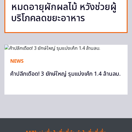
หมดอายุผักผลไม้ หวังช่วยผู้
บริโภคลดขยะอาหาร
NEWS
ค้าปลีกเดือด! 3 ยักษ์ใหญ่ รุมแบ่งเค้ก 1.4 ล้านลบ.