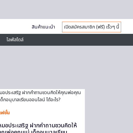
สินค้าแนะนำ
เปิดสมัครสมาชิก (ฟรี) เร็วๆ นี้
ไลฟ์สไตล์
ฟชั่น
หมอประเสริฐ ฝากคำถามชวนคิดให้
คุณพ่อคุณแม่ เด็กอนุบาลเรียน