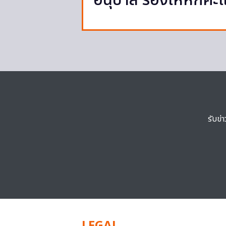
อนุบาล ร้องไห้หักค
รับข่