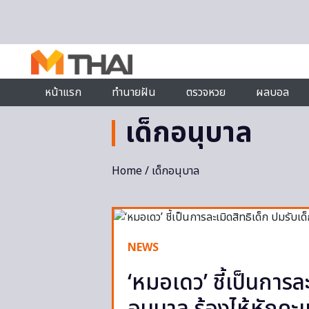
Skip to content
หน้าแรก
ทำนายฝัน
ตรวจหวย
ผลบอล
เด็กอนุบาล
Home
/ เด็กอนุบาล
NEWS
‘หมอเดว’ ชี้เป็นการล