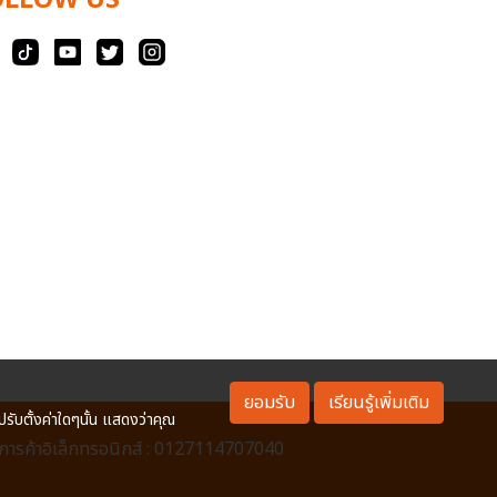
OLLOW US
ยอมรับ
เรียนรู้เพิ่มเติม
ปรับตั้งค่าใดๆนั้น แสดงว่าคุณ
ารค้าอิเล็กทรอนิกส์ : 0127114707040