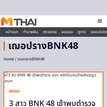
Skip to content
menu
หน้าแรก
ทำนายฝัน
ตรวจหวย
ผลบอล
ดูดวง
วอลเปเปอร
ไลฟ์สไตล์
เฌอปรางBNK48
Home
/ เฌอปรางBNK48
NEWS
3 สาว BNK 48 เข้าพบตำรวจ