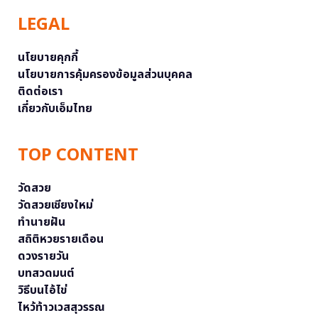
LEGAL
นโยบายคุกกี้
นโยบายการคุ้มครองข้อมูลส่วนบุคคล
ติดต่อเรา
เกี่ยวกับเอ็มไทย
TOP CONTENT
วัดสวย
วัดสวยเชียงใหม่
ทำนายฝัน
สถิติหวยรายเดือน
ดวงรายวัน
บทสวดมนต์
วิธีบนไอ้ไข่
ไหว้ท้าวเวสสุวรรณ