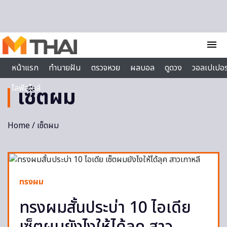
Skip to content
menu
หน้าแรก
ทำนายฝัน
ตรวจหวย
ผลบอล
ดูดวง
วอลเปเปอร
ไลฟ์สไตล์
เซ็ตผม
Home
/ เซ็ตผม
ทรงผม
ทรงผมสั้นประบ่า 10 ไอเดีย