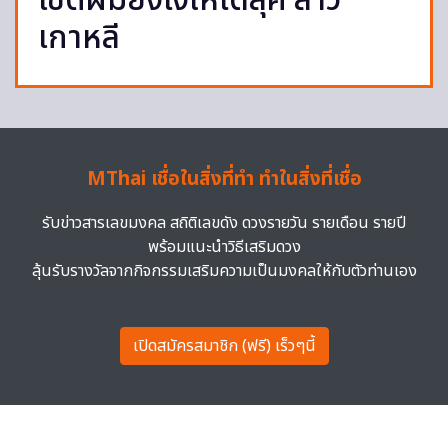
เซ็ตผมยังไงให้ได้ลุค สาว
เกาหลี
MThai เชื่อในสิ่งที่ทำ ทำในสิ่งที่เชื่อ
รับข่าวสารเลขมงคล สถิติเลขดัง ดวงรายวัน รายเดือน รายปี
พร้อมแนะนำวิธีเสริมดวง
ลุ้นรับรางวัลจากกิจกรรมเสริมความเป็นมงคลให้กับตัวท่านเอง
เปิดสมัครสมาชิก (ฟรี) เร็วๆนี้