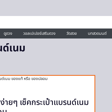
ดูดวง
วอลเปเปอร์เสริมดวง
วัดสวย
บทสวดมนต์
นด์เนม
ิธีง่ายๆ เช็คกระเป๋าแบรนด์เนม