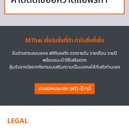
คาดติดเชื้ออหิวาต์แอฟริกา
MThai เชื่อในสิ่งที่ทำ ทำในสิ่งที่เชื่อ
รับข่าวสารเลขมงคล สถิติเลขดัง ดวงรายวัน รายเดือน รายปี
พร้อมแนะนำวิธีเสริมดวง
ลุ้นรับรางวัลจากกิจกรรมเสริมความเป็นมงคลให้กับตัวท่านเอง
เปิดสมัครสมาชิก (ฟรี) เร็วๆนี้
LEGAL