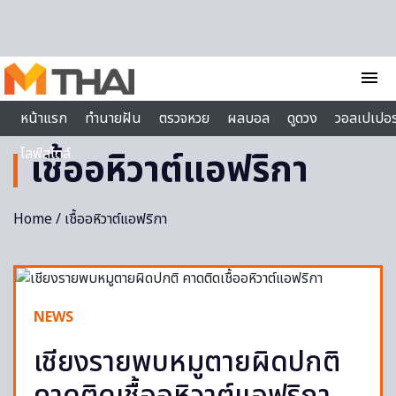
Skip to content
menu
หน้าแรก
ทำนายฝัน
ตรวจหวย
ผลบอล
ดูดวง
วอลเปเปอร
ไลฟ์สไตล์
เชื้ออหิวาต์แอฟริกา
Home
/ เชื้ออหิวาต์แอฟริกา
NEWS
เชียงรายพบหมูตายผิดปกติ