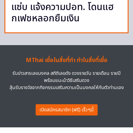
แซ่บ แจ้งความปอท. โดนแฮ
กเฟซหลอกยืมเงิน
MThai เชื่อในสิ่งที่ทำ ทำในสิ่งที่เชื่อ
รับข่าวสารเลขมงคล สถิติเลขดัง ดวงรายวัน รายเดือน รายปี
พร้อมแนะนำวิธีเสริมดวง
ลุ้นรับรางวัลจากกิจกรรมเสริมความเป็นมงคลให้กับตัวท่านเอง
เปิดสมัครสมาชิก (ฟรี) เร็วๆนี้