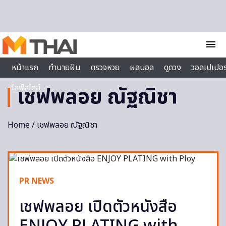
Skip to content
menu
หน้าแรก
ทำนายฝัน
ตรวจหวย
ผลบอล
ดูดวง
วอลเปเปอร
ไลฟ์สไตล์
เชฟพลอย ณัฐณิชา
Home
/ เชฟพลอย ณัฐณิชา
PR NEWS
เชฟพลอย เปิดตัวหนังสือ