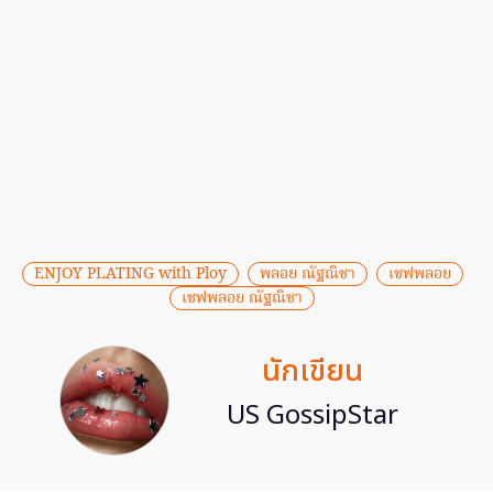
ENJOY PLATING with Ploy
พลอย ณัฐณิชา
เชฟพลอย
เชฟพลอย ณัฐณิชา
นักเขียน
US GossipStar