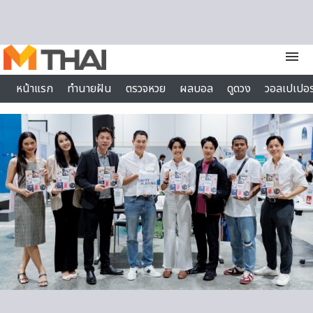
Skip to content
menu
หน้าแรก
ทำนายฝัน
ตรวจหวย
ผลบอล
ดูดวง
วอลเปเปอร
ไลฟ์สไตล์