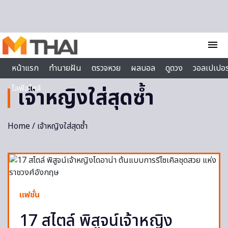
Skip to content
menu
หน้าแรก
ทำนายฝัน
ตรวจหวย
ผลบอล
ดูดวง
วอลเปเปอร
ไลฟ์สไตล์
เจ้าหญิงใส่สุดซ้ำ
Home
/ เจ้าหญิงใส่สุดซ้ำ
แฟชั่น
17 สไตล์ พิสูจน์เจ้าหญิง