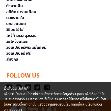
วัดสวยเชียงใหม่
ทำนายฝัน
สถิติหวยรายเดือน
ดวงรายวัน
บทสวดมนต์
วิธีบนไอ้ไข่
ไหว้ท้าวเวสสุวรรณ
วิธีไหว้วัดแขก
วอลเปเปอร์พระแม่ลักษมี
วอลเปเปอร์ ฟรี
สีมงคล
FOLLOW US
เว็บไซต์นี้ใช้คุกกี้
เพื่อการนำเสนอเนื้อหาที่ดี รวมถึงการจัดการข้อมูลส่วนบุคคล เพื่อให้คุณได้รับ
ประสบการณ์ที่ดีบนบริการของเว็บไซต์เรา หากคุณใช้บริการเว็บไซต์นี้ต่อไปโดย
ไม่มีการปรับตั้งค่าใดๆนั้น แสดงว่าคุณยอมรับนโยบายคุกกี้และนโยบายส่วน
บุคคลของเรา