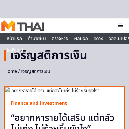
Skip to content
menu
หน้าแรก
ทำนายฝัน
ตรวจหวย
ผลบอล
ดูดวง
วอลเปเปอร
ไลฟ์สไตล์
เจริญสติการเงิน
Home
/ เจริญสติการเงิน
Finance and Investment
“อยากหารายได้เสริม แต่กลัว