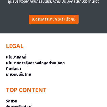
ลุ้นรับรางวัลจากกิจกรรมเสริมความเป็นมงคลให้กับตัวท่านเอง
เปิดสมัครสมาชิก (ฟรี) เร็วๆนี้
LEGAL
นโยบายคุกกี้
นโยบายการคุ้มครองข้อมูลส่วนบุคคล
ติดต่อเรา
เกี่ยวกับเอ็มไทย
TOP CONTENT
วัดสวย