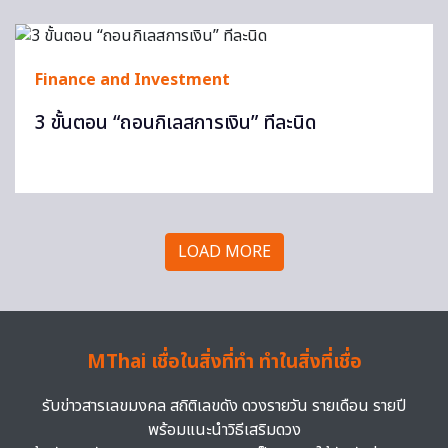
Finance and Investment
3 ขั้นตอน “ถอนกิเลสการเงิน” ทีละนิด
LOAD MORE
MThai เชื่อในสิ่งที่ทำ ทำในสิ่งที่เชื่อ
รับข่าวสารเลขมงคล สถิติเลขดัง ดวงรายวัน รายเดือน รายปี
พร้อมแนะนำวิธีเสริมดวง