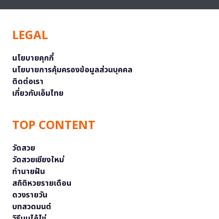
LEGAL
นโยบายคุกกี้
นโยบายการคุ้มครองข้อมูลส่วนบุคคล
ติดต่อเรา
เกี่ยวกับเอ็มไทย
TOP CONTENT
วัดสวย
วัดสวยเชียงใหม่
ทำนายฝัน
สถิติหวยรายเดือน
ดวงรายวัน
บทสวดมนต์
วิธีบนไอ้ไข่