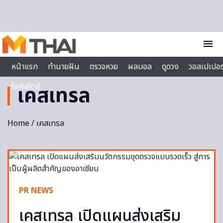
Skip to content
menu
หน้าแรก
ทำนายฝัน
ตรวจหวย
ผลบอล
ดูดวง
วอลเปเปอร
ไลฟ์สไตล์
เคสเทรล
Home
/ เคสเทรล
PR NEWS
เคสเทรล เปิดแผนส่งเสริม