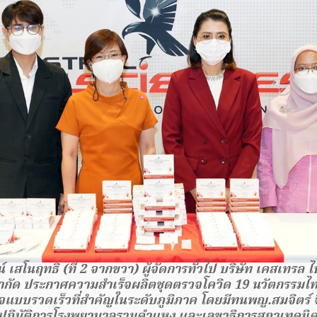
 เสโนฤทธิ์ (ที่ 2 จากขวา) ผู้จัดการทั่วไป บริษัท เคสเทรล ไ
ำกัด ประกาศความสำเร็จผลิตชุดตรวจโควิด 19 นวัตกรรมไท
จแบบรวดเร็วที่สำคัญในระดับภูมิภาค โดยมีทนพญ.สมจิตร์ จินา
องปฏิบัติการโรงพยาบาลรามคำแหง และเลขาธิการสภาเทคนิค