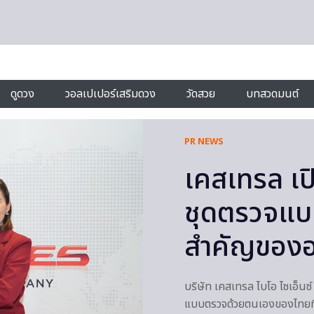
ดูดวง
วอลเปเปอร์เสริมดวง
วัดสวย
บทสวดมนต์
PR NEWS
เคสเทรล เป
ชุดตรวจแบบร
สำคัญของอ
บริษัท เคสเทรล ไบโอ ไซเอ็น
แบบตรวจด้วยตนเองของไทยที