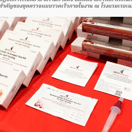
ลสำคัญของชุดตรวจแบบรวดเร็วภายในงาน ณ โรงแรมเรอเน