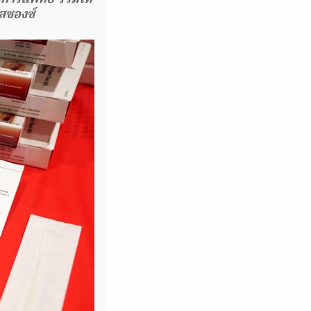
สซองซ์