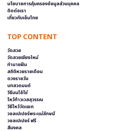
นโยบายการคุ้มครองข้อมูลส่วนบุคคล
ติดต่อเรา
เกี่ยวกับเอ็มไทย
TOP CONTENT
วัดสวย
วัดสวยเชียงใหม่
ทำนายฝัน
สถิติหวยรายเดือน
ดวงรายวัน
บทสวดมนต์
วิธีบนไอ้ไข่
ไหว้ท้าวเวสสุวรรณ
วิธีไหว้วัดแขก
วอลเปเปอร์พระแม่ลักษมี
วอลเปเปอร์ ฟรี
สีมงคล