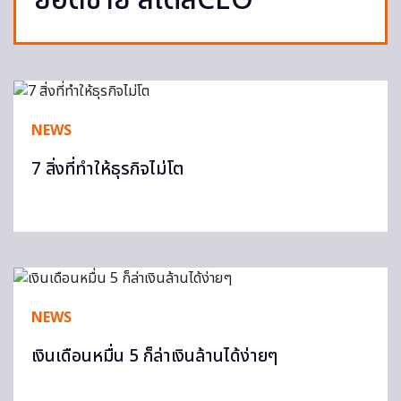
ยอดขาย สไตล์CEO
NEWS
7 สิ่งที่ทำให้ธุรกิจไม่โต
NEWS
เงินเดือนหมื่น 5 ก็ล่าเงินล้านได้ง่ายๆ