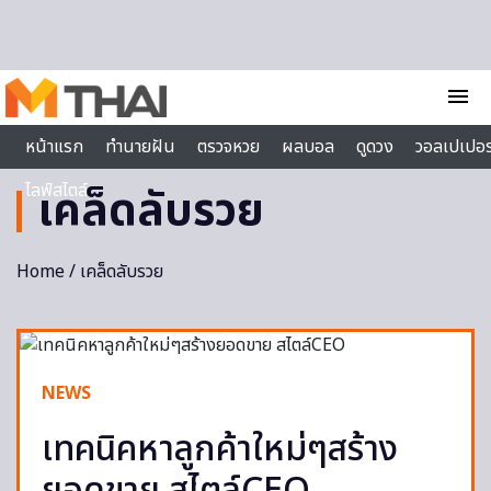
Skip to content
menu
หน้าแรก
ทำนายฝัน
ตรวจหวย
ผลบอล
ดูดวง
วอลเปเปอร
ไลฟ์สไตล์
เคล็ดลับรวย
Home
/ เคล็ดลับรวย
NEWS
เทคนิคหาลูกค้าใหม่ๆสร้าง