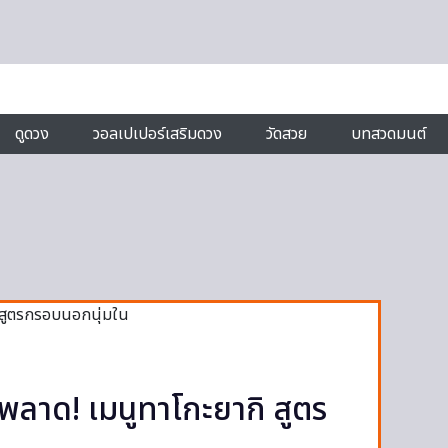
ดูดวง
วอลเปเปอร์เสริมดวง
วัดสวย
บทสวดมนต์
่พลาด! เมนูทาโกะยากิ สูตร