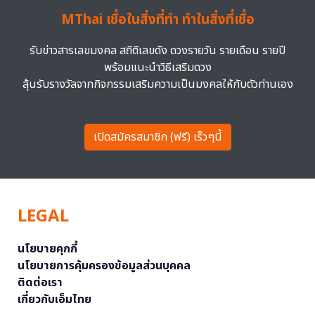
MThai เชื่อในสิ่งที่ทำ ทำในสิ่งที่เชื่อ
รับข่าวสารเลขมงคล สถิติเลขดัง ดวงรายวัน รายเดือน รายปี
พร้อมแนะนำวิธีเสริมดวง
ลุ้นรับรางวัลจากกิจกรรมเสริมความเป็นมงคลให้กับตัวท่านเอง
เปิดสมัครสมาชิก (ฟรี) เร็วๆนี้
LEGAL
นโยบายคุกกี้
นโยบายการคุ้มครองข้อมูลส่วนบุคคล
ติดต่อเรา
เกี่ยวกับเอ็มไทย