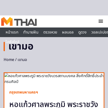
Skip to content
menu
หน้าแรก
ทำนายฝัน
ตรวจหวย
ผลบอล
ดูดวง
วอลเปเปอร
ไลฟ์สไตล์
เขามอ
Home
/ เขามอ
กรุงเทพมหานครฯ
หอแก้วศาลพระภูมิ พระราชวัง