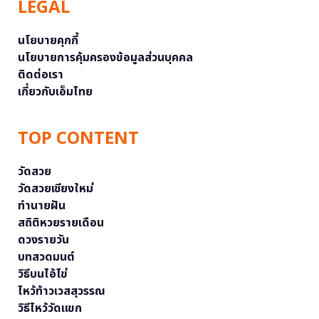
LEGAL
นโยบายคุกกี้
นโยบายการคุ้มครองข้อมูลส่วนบุคคล
ติดต่อเรา
เกี่ยวกับเอ็มไทย
TOP CONTENT
วัดสวย
วัดสวยเชียงใหม่
ทำนายฝัน
สถิติหวยรายเดือน
ดวงรายวัน
บทสวดมนต์
วิธีบนไอ้ไข่
ไหว้ท้าวเวสสุวรรณ
วิธีไหว้วัดแขก