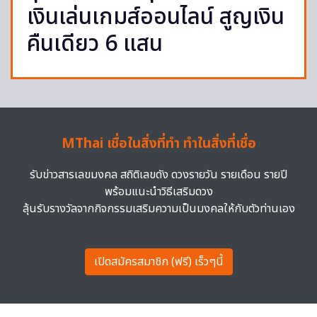
เงินเล่นเกมส์ออนไลน์ สูญเงิน
คืนเดียว 6 แสน
MThai เชื่อในสิ่งที่ทำ ทำในสิ่งที่เชื่อ
รับข่าวสารเลขมงคล สถิติเลขดัง ดวงรายวัน รายเดือน รายปี
พร้อมแนะนำวิธีเสริมดวง
ลุ้นรับรางวัลจากกิจกรรมเสริมความเป็นมงคลให้กับตัวท่านเอง
เปิดสมัครสมาชิก (ฟรี) เร็วๆนี้