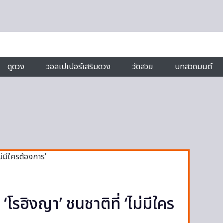
ดูดวง
วอลเปเปอร์เสริมดวง
วัดสวย
บทสวดมนต์
โรฮิงญา’ ชนชาติที่ ‘ไม่มีใคร